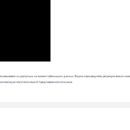
 основывается на доступных на момент публикации данных. Фирма-производитель регулярно вносит изм
омплектация могут отличаться от представленного описания.