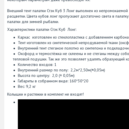
Внешний тент палатки Стэк Куб 3 Лонг выполнен из непромокаемой
расцветки. Цвета кубов лонг пропускают достаточно света в палатку
палатки для зимней рыбалки.
Характеристики палатки Стэк Куб Лонг:
Каркас изготовлен из cтеклопластика с добавлением карбона
Тент изготовлен из синтетической непродуваемой ткани (окс
Внутренний тент стеганое полотно из синтепона и подкладочн
Оксфорд и термостёжка не склеены и не стеганы между собой
тепловой подушки. Так же это позволяет удалять образующий ко
Количество входов: 1
Внутренний размер по полу: 2,2м*2,50м(±0,05м)
Высота по центру:
2,0 (± 0,05м)
Габариты в собранном виде: 160*30*20
Вес: 9,2 кг
Колышки и растяжки в комплект не входят!