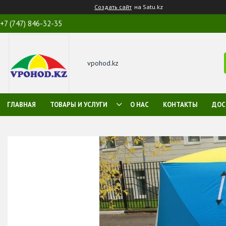
Создать сайт
на Satu.kz
+7 (747) 846-32-35
vpohod.kz
ГЛАВНАЯ
ТОВАРЫ И УСЛУГИ
О НАС
КОНТАКТЫ
ДОС