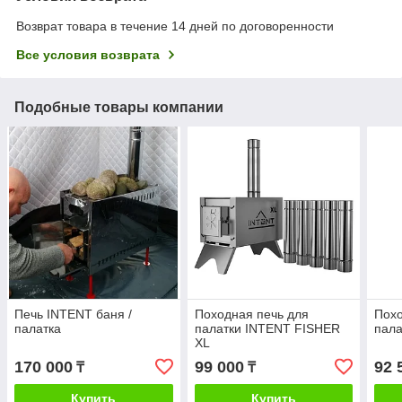
Возврат товара в течение 14 дней по договоренности
Все условия возврата
Подобные товары компании
Печь INTENT баня /
Походная печь для
Похо
палатка
палатки INTENT FISHER
пал
XL
170 000
99 000
92 
₸
₸
Купить
Купить