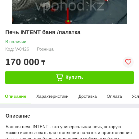
Печь INTENT баня /палатка
В наличии
Код: V-0426
Розница
170 000
₸
Купить
Описание
Характеристики
Доставка
Оплата
Усл
Описание
Банная печь INTENT - это универсальная печь, которую
можно использовать для отопления палаток и приготовления
еды, а так же для банных процедур в мобильных банях.