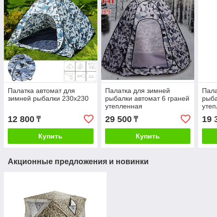
Палатка автомат для
Палатка для зимней
Пала
зимней рыбалки 230х230
рыбалки автомат 6 граней
рыба
утепленная
утеп
12 800
29 500
19 
₸
₸
Купить
Купить
Акционные предложения и новинки