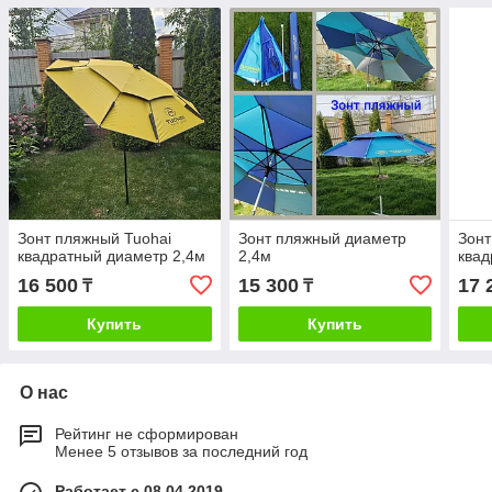
Зонт пляжный Tuohai
Зонт пляжный диаметр
Зонт
квадратный диаметр 2,4м
2,4м
квад
16 500
15 300
17 
₸
₸
Купить
Купить
О нас
Рейтинг не сформирован
Менее 5 отзывов за последний год
Работает с 08.04.2019