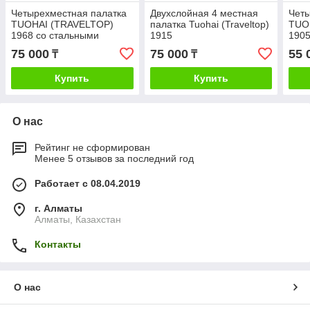
Четырехместная палатка
Двухслойная 4 местная
Четы
TUOHAI (TRAVELTOP)
палатка Tuohai (Traveltop)
TUO
1968 со стальными
1915
190
дугами
75 000
75 000
55 
₸
₸
Купить
Купить
О нас
Рейтинг не сформирован
Менее 5 отзывов за последний год
Работает с 08.04.2019
г. Алматы
Алматы, Казахстан
Контакты
О нас