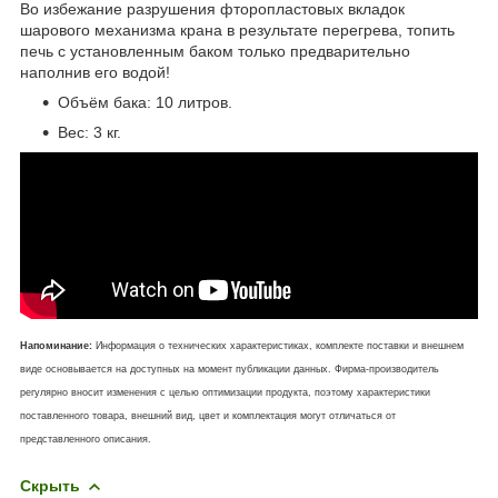
Во избежание разрушения фторопластовых вкладок
шарового механизма крана в результате перегрева, топить
печь с установленным баком только предварительно
наполнив его водой!
Объём бака: 10 литров.
Вес: 3 кг.
Напоминание:
Информация о технических характеристиках, комплекте поставки и внешнем
виде основывается на доступных на момент публикации данных. Фирма-производитель
регулярно вносит изменения с целью оптимизации продукта, поэтому характеристики
поставленного товара, внешний вид, цвет и комплектация могут отличаться от
представленного описания.
Скрыть