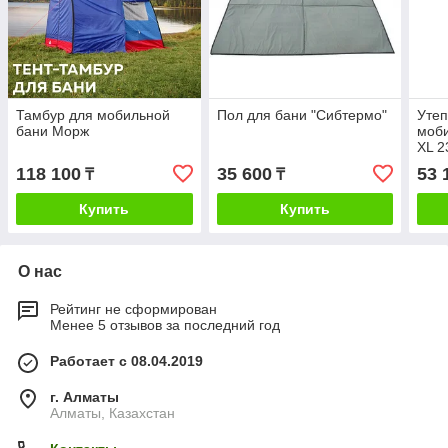
Тамбур для мобильной
Пол для бани "Сибтермо"
Утеп
бани Морж
моб
XL 2
118 100
35 600
53 
₸
₸
Купить
Купить
О нас
Рейтинг не сформирован
Менее 5 отзывов за последний год
Работает с 08.04.2019
г. Алматы
Алматы, Казахстан