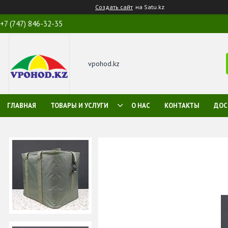
Создать сайт
на Satu.kz
+7 (747) 846-32-35
vpohod.kz
ГЛАВНАЯ
ТОВАРЫ И УСЛУГИ
О НАС
КОНТАКТЫ
ДОС