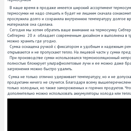
В наше время в продаже имеется широкий ассортимент термосумок
термосумки не надо спешить и будет не лишним сначала ознакомитс
прослужила долго и сохраняла внутреннюю температуру долгое врем
материалов она сделана.
Сегодня мы хотим обратить ваше внимание на термосумку Сибтер
Сибтермо 20 л обладает современным дизайном и выполнена в тр
можно хранить где угодно.
Сумка оснащена ручкой с фиксатором и удобным и надежным ремне
открываются и не пропускают тепло. На лицевой части у сумки пр
При производстве сумки использовался термоизоляционный непро
полностью блокирует ультрафиолетовые лучи и ее можно даже брать
загрязнения можно быстро удалить.
Сумка не только отлично удерживает температуру, но и не допуска
продуктами ничего не случится. Благодаря всему вышеперечисленн
только холодных, но также замороженных и горячих продуктов. Чт
дополнительно можно использовать аккумуляторы холода или тепла