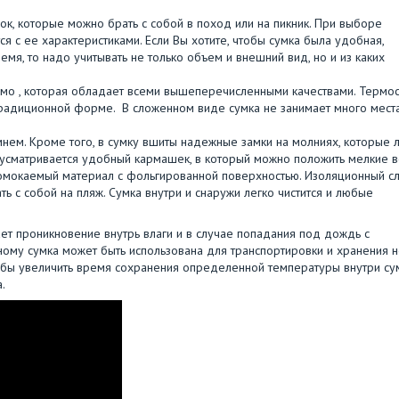
, которые можно брать с собой в поход или на пикник. При выборе
я с ее характеристиками. Если Вы хотите, чтобы сумка была удобная,
я, то надо учитывать не только объем и внешний вид, но и из каких
мо , которая обладает всеми вышеперечисленными качествами. Термо
адиционной форме. В сложенном виде сумка не занимает много места
м. Кроме того, в сумку вшиты надежные замки на молниях, которые 
едусматривается удобный кармашек, в который можно положить мелкие в
мокаемый материал с фольгированной поверхностью. Изоляционный с
 с собой на пляж. Сумка внутри и снаружи легко чистится и любые
ет проникновение внутрь влаги и в случае попадания под дождь с
ому сумка может быть использована для транспортировки и хранения 
обы увеличить время сохранения определенной температуры внутри сум
.