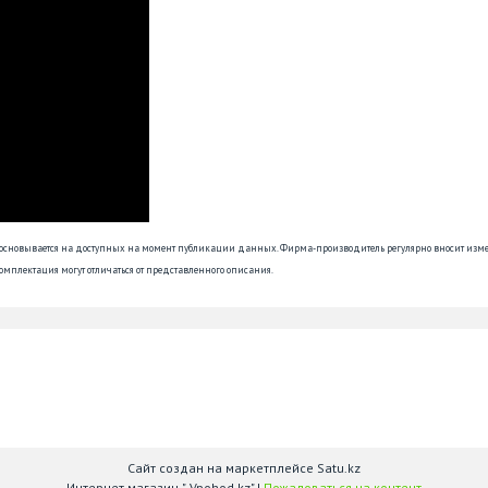
 основывается на доступных на момент публикации данных. Фирма-производитель регулярно вносит изм
омплектация могут отличаться от представленного описания.
Сайт создан на маркетплейсе
Satu.kz
Интернет магазин " Vpohod.kz" |
Пожаловаться на контент