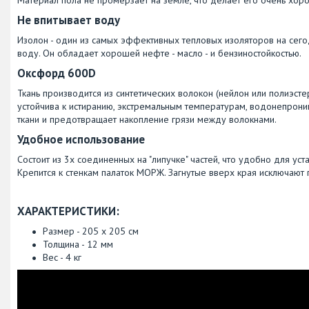
Не впитывает воду
Изолон - один из самых эффективных тепловых изоляторов на сегод
воду. Он обладает хорошей нефте - масло - и бензиностойкостью.
Оксфорд 600D
Ткань производится из синтетических волокон (нейлон или полиэст
устойчива к истиранию, экстремальным температурам, водонепрони
ткани и предотвращает накопление грязи между волокнами.
Удобное использование
Состоит из 3х соединенных на "липучке" частей, что удобно для ус
Крепится к стенкам палаток МОРЖ. Загнутые вверх края исключают п
ХАРАКТЕРИСТИКИ:
Размер - 205 x 205 см
Толщина - 12 мм
Вес - 4 кг