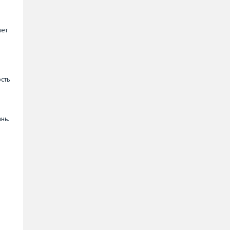
ает
сть
нь.