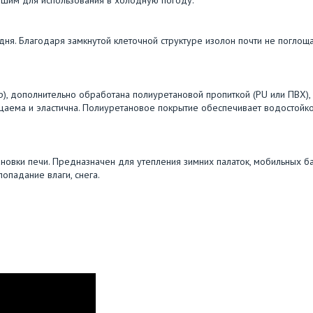
ня. Благодаря замкнутой клеточной структуре изолон почти не поглощ
ер), дополнительно обработана полиуретановой пропиткой (PU или ПВХ),
цаема и эластична. Полиуретановое покрытие обеспечивает водостойко
тановки печи. Предназначен для утепления зимних палаток, мобильных ба
опадание влаги, снега.