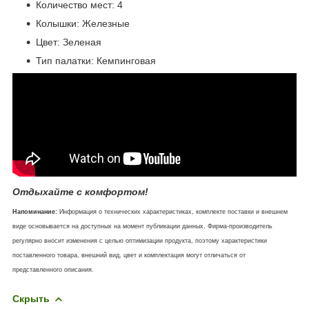
Количество мест: 4
Колышки: Железные
Цвет: Зеленая
Тип палатки: Кемпинговая
Отдыхайте с комфортом!
Напоминание:
Информация о технических характеристиках, комплекте поставки и внешнем
виде основывается на доступных на момент публикации данных. Фирма-производитель
регулярно вносит изменения с целью оптимизации продукта, поэтому характеристики
поставленного товара, внешний вид, цвет и комплектация могут отличаться от
представленного описания.
Скрыть