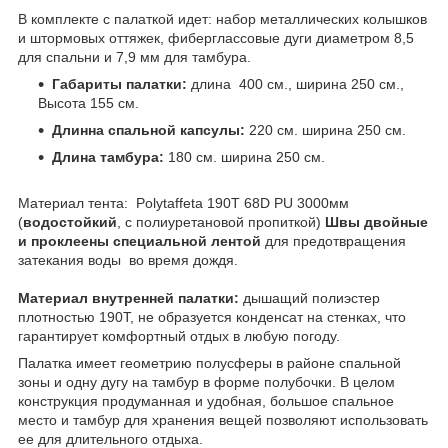
В комплекте с палаткой идет: набор металлических колышков
и штормовых оттяжек, фиберглассовые дуги диаметром 8,5
для спальни и 7,9 мм для тамбура.
Габариты палатки:
длина 400 см., ширина 250 см.,
Высота 155 см.
Длинна спальной капсулы:
220 см. ширина 250 см.
Длина тамбура:
180 см. ширина 250 см.
Материал тента: Polytaffeta 190T 68D PU 3000мм
(
водостойкий
, с полиуретановой пропиткой)
Швы двойные
и проклеены специальной лентой
для предотвращения
затекания воды во время дождя.
Материал внутренней палатки:
дышащий полиэстер
плотностью 190T, не образуется конденсат на стенках, что
гарантирует комфортный отдых в любую погоду.
Палатка имеет геометрию полусферы в районе спальной
зоны и одну дугу на тамбур в форме полубочки. В целом
конструкция продуманная и удобная, большое спальное
место и тамбур для хранения вещей позволяют использовать
ее для длительного отдыха.