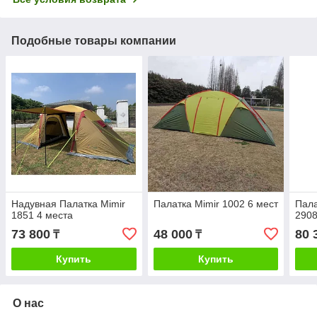
Подобные товары компании
Надувная Палатка Mimir
Палатка Mimir 1002 6 мест
Пала
1851 4 места
290
73 800
48 000
80 
₸
₸
Купить
Купить
О нас