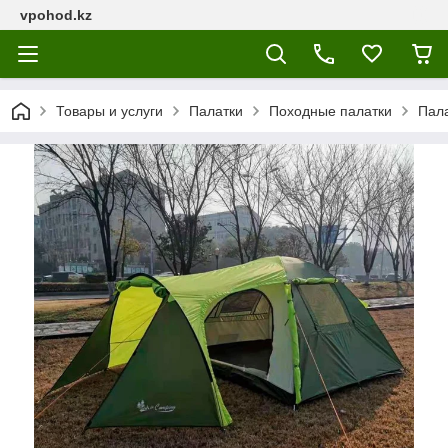
vpohod.kz
Товары и услуги
Палатки
Походные палатки
Пала