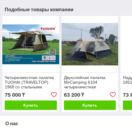
Подобные товары компании
Четырехместная палатка
Двухслойная палатка
Наду
TUOHAI (TRAVELTOP)
MirCamping 6104
1851
1968 со стальными
четырехместная
дугами
75 000
63 200
73 
₸
₸
Купить
Купить
О нас