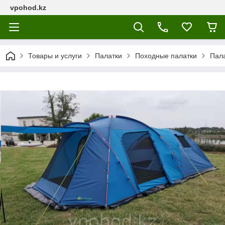
vpohod.kz
Товары и услуги
Палатки
Походные палатки
Пала