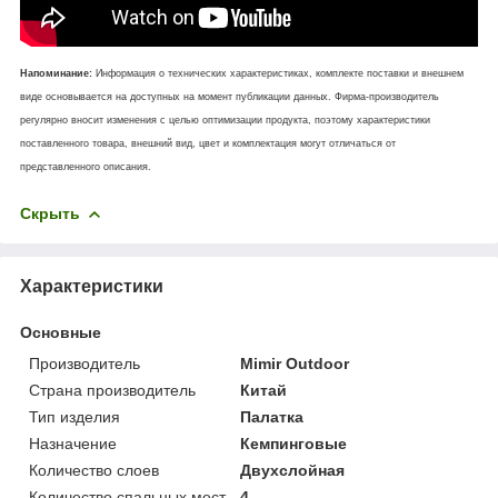
Напоминание:
Информация о технических характеристиках, комплекте поставки и внешнем
виде основывается на доступных на момент публикации данных. Фирма-производитель
регулярно вносит изменения с целью оптимизации продукта, поэтому характеристики
поставленного товара, внешний вид, цвет и комплектация могут отличаться от
представленного описания.
Скрыть
Характеристики
Основные
Производитель
Mimir Outdoor
Страна производитель
Китай
Тип изделия
Палатка
Назначение
Кемпинговые
Количество слоев
Двухслойная
Количество спальных мест
4