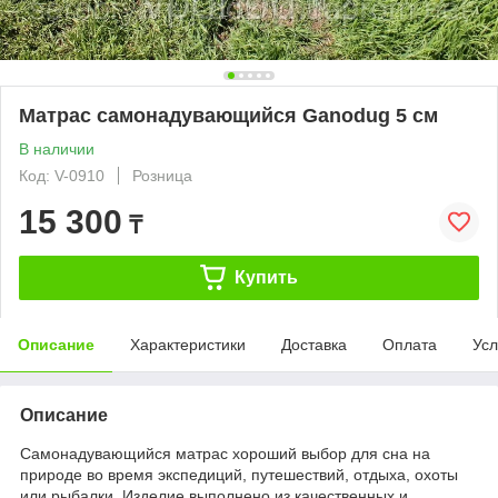
Матрас самонадувающийся Ganodug 5 см
В наличии
Код: V-0910
Розница
15 300
₸
Купить
Описание
Характеристики
Доставка
Оплата
Усл
Описание
Самонадувающийся матрас хороший выбор для сна на
природе во время экспедиций, путешествий, отдыха, охоты
или рыбалки. Изделие выполнено из качественных и