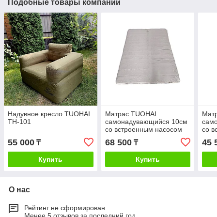
Подобные товары компании
Надувное кресло TUOHAI
Матрас TUOHAI
Мат
ТН-101
самонадувающийся 10см
сам
со встроенным насосом
со в
двухместный
55 000
68 500
45 
₸
₸
Купить
Купить
О нас
Рейтинг не сформирован
Менее 5 отзывов за последний год