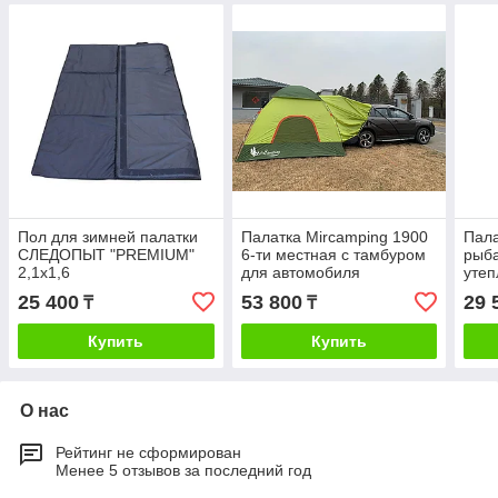
Пол для зимней палатки
Палатка Mircamping 1900
Пала
СЛЕДОПЫТ "PREMIUM"
6-ти местная с тамбуром
рыба
2,1х1,6
для автомобиля
уте
25 400
53 800
29 
₸
₸
Купить
Купить
О нас
Рейтинг не сформирован
Менее 5 отзывов за последний год