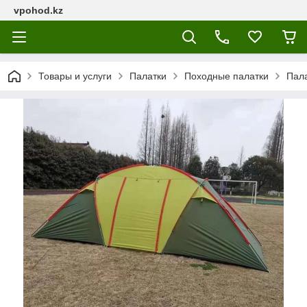
vpohod.kz
Товары и услуги
Палатки
Походные палатки
Пала