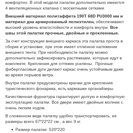
комфортно. В этой модели палатки дополнительно имеются
4 вентиляционных клапана с москитными сетками.
Внешний материал политаффета 190T 68D PU3000 мм и
материал дна армированный полиэтилен,
обеспечивают
высокий уровень влагостойкости и комфорта внутри.
Все
швы этой палатки прочные, двойные и проклеенные.
За счет конструкции внешнего каркаса эта палатка проста в
сборке и установке, при этом имеет отличное натяжение
внешнего тента. При необходимости палатку можно
дополнительно зафиксировать растяжками, которые идут в
комплекте. Крепления для оттяжек усилены. Прочные
фибергласовые дуги делают каркас очень устойчивым даже
во время порывов ветра.
Внутри палатки предусмотрены крючки для крепления
туристического фонарика, есть кармашки органайзеры.
Качественная фурнитура гарантирует долгую и комфортную
эксплуатацию палатки. Все двери имеют двойные молнии с
очень легким ходом.
В сложенном виде палатку удобно транспортировать, ее
размеры всего 67*22*22 см., а вес 9 кг.
Размер палатки: 520*220