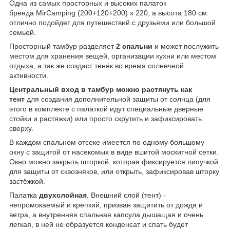
Одна из самых просторных и высоких палаток
бренда MirCamping (200+120+200) х 220, а высота 180 см.
отлично подойдет для путешествий с друзьями или большой
семьей.
Просторный тамбур разделяет
2 спальни
и может послужить
местом для хранения вещей, организации кухни или местом
отдыха, а так же создаст тенёк во время солнечной
активности.
Центральный вход в тамбур можно растянуть как
тент
для создания дополнительной защиты от солнца (для
этого в комплекте с палаткой идут специальные дверные
стойки и растяжки) или просто скрутить и зафиксировать
сверху.
В каждом спальном отсеке имеется по одному большому
окну с защитой от насекомых в виде вшитой москитной сетки.
Окно можно закрыть шторкой, которая фиксируется липучкой
для защиты от сквозняков, или открыть, зафиксировав шторку
застёжкой.
Палатка
двухслойная
. Внешний слой (тент) -
непромокаемый и крепкий, призван защитить от дождя и
ветра, а внутренняя спальная капсула дышащая и очень
легкая, в ней не образуется конденсат и спать будет