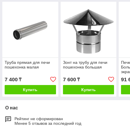
Труба прямая для печи
Зонт на трубу для печи
Печ
пошехонка малая
пошехонка большая
Боль
экр
7 400
7 600
91 
₸
₸
Купить
Купить
О нас
Рейтинг не сформирован
Менее 5 отзывов за последний год