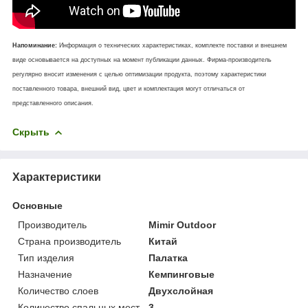
Напоминание:
Информация о технических характеристиках, комплекте поставки и внешнем
виде основывается на доступных на момент публикации данных. Фирма-производитель
регулярно вносит изменения с целью оптимизации продукта, поэтому характеристики
поставленного товара, внешний вид, цвет и комплектация могут отличаться от
представленного описания.
Скрыть
Характеристики
Основные
Производитель
Mimir Outdoor
Страна производитель
Китай
Тип изделия
Палатка
Назначение
Кемпинговые
Количество слоев
Двухслойная
Количество спальных мест
3