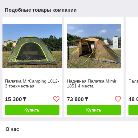
Подобные товары компании
Палатка MirCamping 1012-
Надувная Палатка Mimir
Пала
3 трехместная
1851 4 места
15 300
73 800
48 
₸
₸
Купить
Купить
О нас