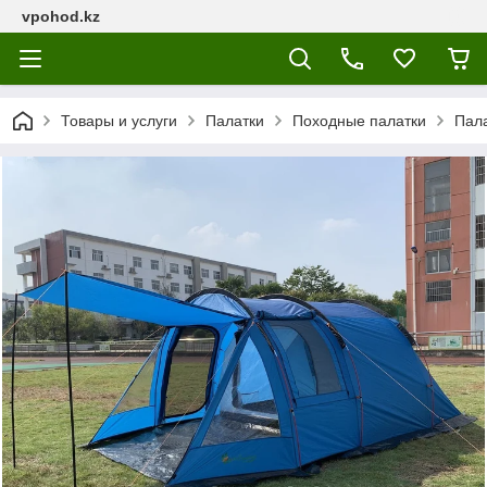
vpohod.kz
Товары и услуги
Палатки
Походные палатки
Пала