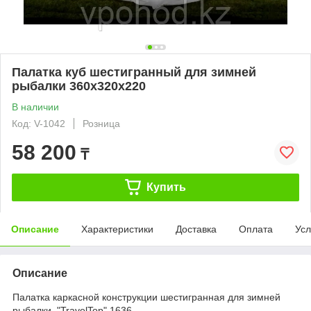
Палатка куб шестигранный для зимней
рыбалки 360х320х220
В наличии
Код: V-1042
Розница
58 200
₸
Купить
Описание
Характеристики
Доставка
Оплата
Усл
Описание
Палатка каркасной конструкции шестигранная для зимней
рыбалки, "TravelTop" 1636.