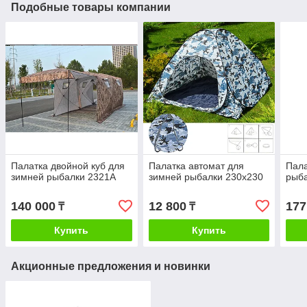
Подобные товары компании
Палатка двойной куб для
Палатка автомат для
Пала
зимней рыбалки 2321А
зимней рыбалки 230х230
рыба
140 000
12 800
177
₸
₸
Купить
Купить
Акционные предложения и новинки