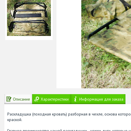
Описание
Характеристики
Информация для заказа
Раскладушка (походная кровать) разборная в чехле, основа котор
краской.
Главное преимущество нашей раскладушки - ножки-дуги, которые н