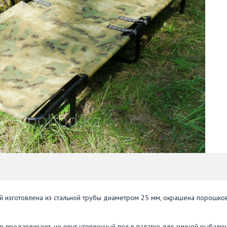
ой изготовлена из стальной трубы диаметром 25 мм, окрашена порошко
е продавливают, не рвут утепленный пол в палатке для зимней рыбалки