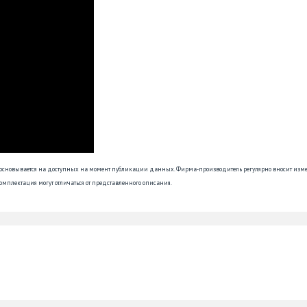
 основывается на доступных на момент публикации данных. Фирма-производитель регулярно вносит изм
омплектация могут отличаться от представленного описания.