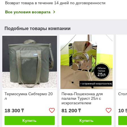
Возврат товара в течение 14 дней по договоренности
Все условия возврата
Подобные товары компании
Термосумка Сибтермо 20
Печка-Пошехонка для
Стол
л
палатки Турист 25л с
искрогасителем
18 300
81 200
10 
₸
₸
Купить
Купить