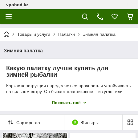
vpohod.kz
Товары и услуги
Палатки
Зимняя палатка
Зимняя палатка
Какую палатку лучше купить для
зимней рыбалки
Каркас конструкции определяет ее прочность и устойчивость
на сильном ветру. Он бывает пластиковым – из угле- или
стеклопластика (фибергласса), или металлическим –
Показать всё
алюминиевым или дюралевым. Первый используется в
недорогих моделях. Это легкий, но недолговечный
материал. Пластиковые трубки легко ломаются и теряют
гибкость на морозе. Дюралевые модели прочные и
Сортировка
0
Фильтры
долговечные, но стоят на порядок дороже пластика.
Тенты палаток чаще всего изготавливаются из синтетических