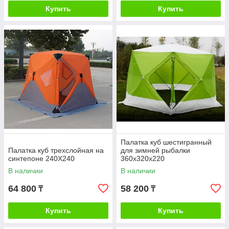
Купить
Купить
Палатка куб шестигранный
Палатка куб трехслойная на
для зимней рыбалки
синтепоне 240X240
360х320х220
В наличии
В наличии
64 800
58 200
₸
₸
Купить
Купить