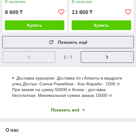
В наличии
В наличии
8 600
13 800
₸
₸
Купить
Купить
Показать ещё
1
/ 4
Доставка курьером: Доставка по г.Алматы в квадрате
улиц Достык -Саина-Раимбека - Аль-Фараби - 1000 тг. .
При заказе на сумму 50000 и более - доставка
бесплатная. Минимальная сумма заказа 15000 тг.
Доставка курьером: Доставка по Алматы за
пределами квадрата (Достык -Саина, Раимбека - Аль-
Показать всё
Фараби) 1500 тг. При заказе на сумму 50000 и более,
доставка бесплатная. Минимальная сумма заказа
15000 тг.
О нас
Доставка почтой посылок весом до 9 кг по